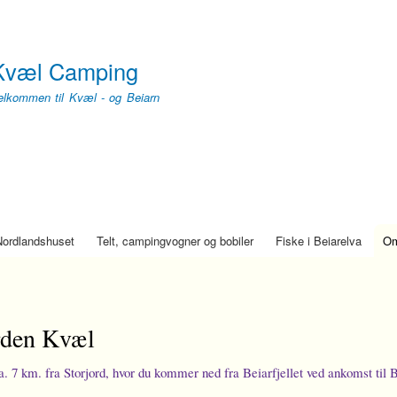
Skip
to
main
Kvæl Camping
content
elkommen til Kvæl - og Beiarn
 Nordlandshuset
Telt, campingvogner og bobiler
Fiske i Beiarelva
Om
den Kvæl
a. 7 km. fra Storjord, hvor du kommer ned fra Beiarfjellet ved ankomst til B