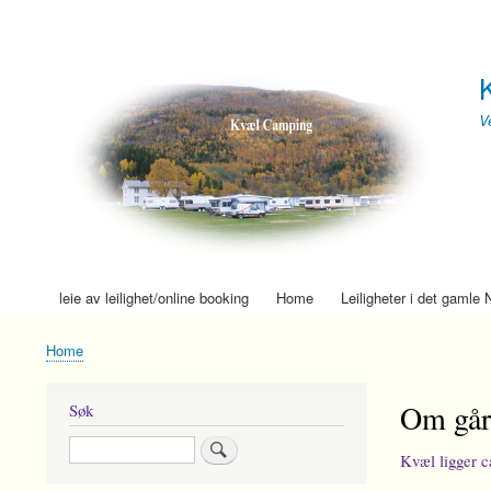
Brukerkonto-
meny
V
leie av leilighet/online booking
Home
Leiligheter i det gamle
Hovednavigasjon
Home
Breadcrumb
Om går
Søk
Search
Kvæl ligger c