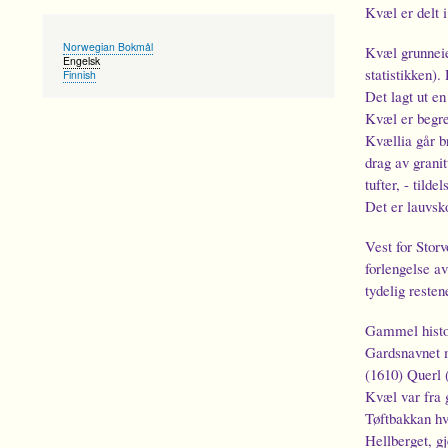
Kvæl er delt i
Norwegian Bokmål
Kvæl grunneier
Engelsk
statistikken).
Finnish
Det lagt ut en
Kvæl er begre
Kvællia går b
drag av granit
tufter, - tild
Det er lauvsko
Vest for Storv
forlengelse av
tydelig reste
Gammel histo
Gardsnavnet m
(1610) Querl 
Kvæl var fra 
Tøftbakkan hvo
Hellberget, g