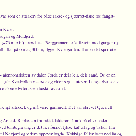
) som er attraktiv for både lakse- og sjøørret-fiske (se fangst-
en Kvæl.
kogan og Moldjord.
t (476 m o.h.) i nordaust. Berggrunnen er kalkstein med ganger og
ll i lia, på omlag 300 m, ligger Kvælgarden. Her er det spor etter
 gjennomskåren av daler. Jorda er dels leir, dels sand. De er en
 - går Kvælvollen vestover og vider seg ut utover. Langs elva ser vi
e store elveterassen består av sand.
engt artikkel, og må være gammelt. Det var skrevet Querrell
rstad. Buplassen fra middelalderen lå nok på eller under
Ved tomtegraving er det her funnet tykke kulturlag og trekol. Fra
 Navjord og videre oppover bygda. Kobbåga faller bratt ned lia og