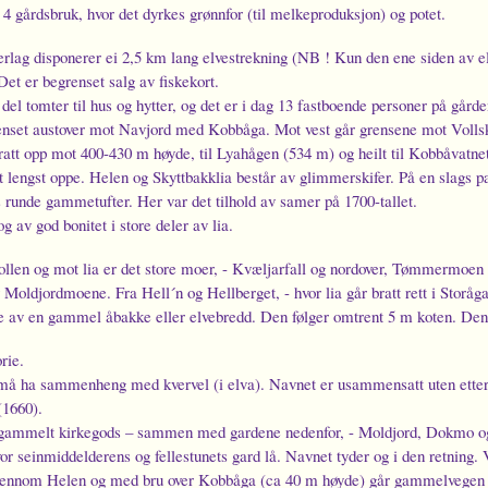
 4 gårdsbruk, hvor det dyrkes grønnfor (til melkeproduksjon) og potet.
lag disponerer ei 2,5 km lang elvestrekning (NB ! Kun den ene siden av elva
 Det er begrenset salg av fiskekort.
 del tomter til hus og hytter, og det er i dag 13 fastboende personer på gård
nset austover mot Navjord med Kobbåga. Mot vest går grensene mot Volls
ratt opp mot 400-430 m høyde, til Lyahågen (534 m) og heilt til Kobbåvatne
t lengst oppe. Helen og Skyttbakklia består av glimmerskifer. På en slags pa
els runde gammetufter. Her var det tilhold av samer på 1700-tallet.
g av god bonitet i store deler av lia.
ollen og mot lia er det store moer, - Kvæljarfall og nordover, Tømmermoen -
 Moldjordmoene. Fra Hell´n og Hellberget, - hvor lia går bratt rett i Storåga
ne av en gammel åbakke eller elvebredd. Den følger omtrent 5 m koten. Denn
rie.
å ha sammenheng med kvervel (i elva). Navnet er usammensatt uten etterh
(1660).
gammelt kirkegods – sammen med gardene nedenfor, - Moldjord, Dokmo og A
r seinmiddelderens og fellestunets gard lå. Navnet tyder og i den retning. 
jennom Helen og med bru over Kobbåga (ca 40 m høyde) går gammelvegen til